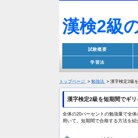
漢検2級
試験概要
学習法
トップページ
>
勉強法
>
漢字検定2級
漢字検定2級を短期間でギリ
全体の20パーセントの勉強量で全体
用いて、短期間で合格する方法を紹