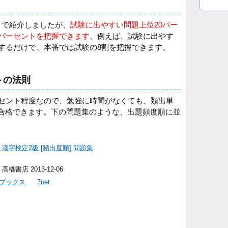
で紹介しましたが、
試験に出やすい問題上位20パー
0パーセントを把握できます。
例えば、試験に出やす
得するだけで、本番では試験の8割を把握できます。
トの法則
ーセント程度なので、勉強に時間がなくても、類出単
合格できます。下の問題集のような、出題頻度順に並
漢字検定2級 [頻出度順] 問題集
書店 2013-12-06
ブックス
7net